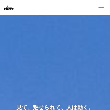
T
o
g
g
l
e
n
a
v
i
g
a
t
i
o
n
見て、魅せられて、人は動く。