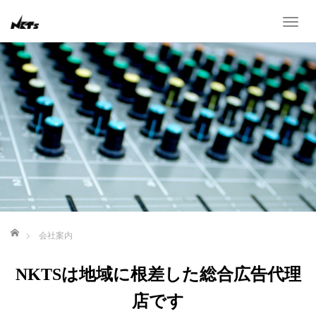
T
o
g
g
l
e
n
a
v
i
g
a
ホーム
t
会社案内
i
o
NKTSは地域に根差した総合広告代理
n
店です